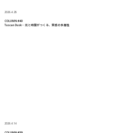
2026.4.28
COLUMN #40
Tuscan Dusk─ 光と時間がつくる、質感の多層性
2026.4.14
COLUMN #39