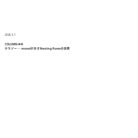
2026.5.1
COLUMN #41
テラゾー ─ moooiが示すNesting Roomの世界