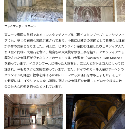
ブックマッチ・パターン
東ローマ帝国の首都であるコンスタンチノープル（現イスタンブール）のアヤソフィ
アにも、多くの同様な装飾が施されており、中世には教会の装飾として貴重な大理石
が争奪の対象となりました。例えば、ビザンティン帝国を征服したヴェネツィア人た
ちは金と同様に大理石を奪い、幾度もの大規模な修復工事を経て、アヤソフィアから
奪取された大理石がヴェネツィアのサン・マルコ大聖堂（Basilica di San Marco）
を飾っています。イスタンブールに残った大理石も、ほとんどがトルコ人によって保
護され、今もモスクと宮殿を飾っています。また、ドイツのカール大帝はアーヘンの
パラタイン礼拝堂に紋章を捧げるためにローマから大理石を奪取しました。そして
17世紀には、イタリア人自身も遺跡に残された大理石を使用してバロック様式の教
会の壮大な内部を飾ったとされています。