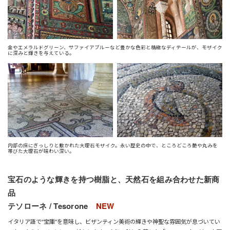
金やエメラルドグリーン、サファイアブルーなど豊かな色彩と精緻なディテールが、モザイク
に深みと輝きを与えている。
内部の床にぎっしりと敷かれた大理石モザイク。永い歴史の中で、ところどころ艶や丸みを
帯びた大理石が味わい深い。
宝石のような輝きを持つ樹脂と、天然石を組み合わせた新商
品
テソローネ / Tesorone
NEW
イタリア語で“宝庫”を意味し、ビザンティン美術の輝きや神聖な雰囲気が息づいてい