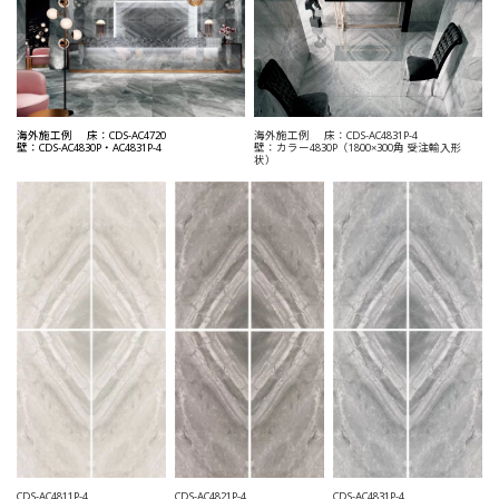
海外施工例
床：CDS-AC4831P-4
海外施工例
床：CDS-AC4720
壁：カラー4830P（1800×300角 受注輸入形
壁：CDS-AC4830P・AC4831P-4
状）
CDS-AC4811P-4
CDS-AC4821P-4
CDS-AC4831P-4