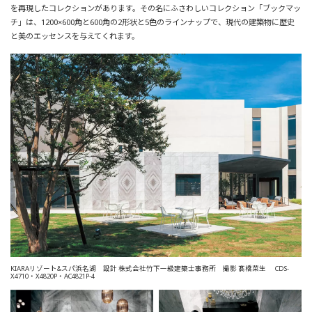
を再現したコレクションがあります。その名にふさわしいコレクション「ブックマッ
チ」は、1200×600角と600角の2形状と5色のラインナップで、現代の建築物に歴史
と美のエッセンスを与えてくれます。
KIARAリゾート&スパ浜名湖 設計 株式会社竹下一級建築士事務所 撮影 髙橋菜生
CDS-
X4710・X4820P・AC4821P-4