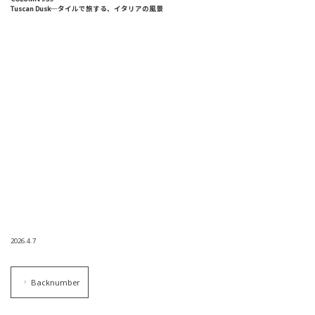
Tuscan Dusk─タイルで旅する、イタリアの風景
2026.4.7
Backnumber