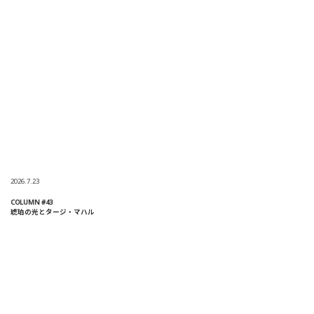
2026.7.23
COLUMN #43
琥珀の光とタージ・マハル