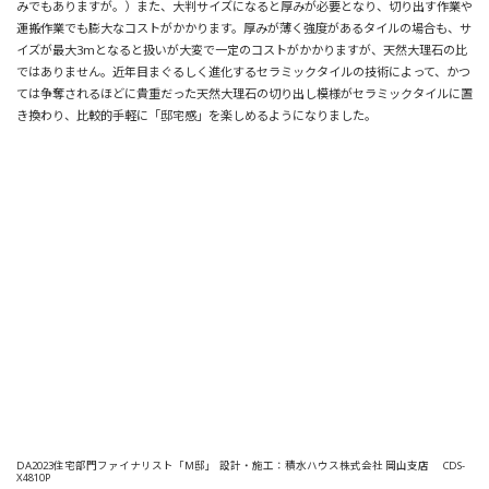
みでもありますが。）また、大判サイズになると厚みが必要となり、切り出す作業や
運搬作業でも膨大なコストがかかります。厚みが薄く強度があるタイルの場合も、サ
イズが最大3mとなると扱いが大変で一定のコストがかかりますが、天然大理石の比
ではありません。近年目まぐるしく進化するセラミックタイルの技術によって、かつ
ては争奪されるほどに貴重だった天然大理石の切り出し模様がセラミックタイルに置
き換わり、比較的手軽に「邸宅感」を楽しめるようになりました。
DA2023住宅部門ファイナリスト「M邸」
設計・施工：積水ハウス株式会社 岡山支店
CDS-
X4810P