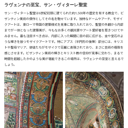
ラヴェンナの至宝、サン・ヴィターレ聖堂
サン・ヴィターレ聖堂は6世紀初頭に建てられた約1,500年の歴史を有する教会で、ビ
ザンティン美術の傑作としてその名を馳せています。独特なドームやアーチ、モザイ
クアートは、東ローマ帝国の建築様式を見事に取り入れており、聖堂の外観から内部
までが一体となった建築美が、今もなお多くの観光客やアート愛好者を惹きつけてや
みません。
最も注目すべき点は、内部に入った瞬間に目の前に広がる、金や宝石のよ
うな輝きを放つモザイクアートです。特にアプス（半円形の後陣）部分には、キリス
トや聖母マリア、使徒たちがモザイクで荘厳に表現されており、まさに芸術の極致を
感じさせます。
ビザンティン美術の輝きとキリスト教の信仰が見事に交わり、まるで
時間を超越したかのような美が堪能できるこの場所は、ラヴェンナの至宝と言えるで
しょう。