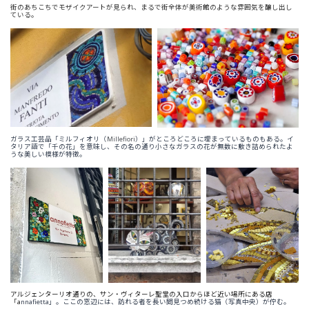
街のあちこちでモザイクアートが見られ、まるで街全体が美術館のような雰囲気を醸し出し
ている。
ガラス工芸品「ミルフィオリ（
Millefiori
）」がところどころに埋まっているものもある。イ
タリア語で「千の花」を意味し、その名の通り小さなガラスの花が無数に敷き詰められたよ
うな美しい模様が特徴。
アルジェンターリオ通りの、サン・ヴィターレ聖堂の入口からほど近い場所にある店
「a
nnafietta」。ここの窓辺には、訪れる者を長い間見つめ続ける猫（写真中央）が佇む。