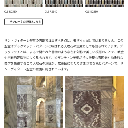
CLS-R2330
CLS-R2340
CLS-R2350
テソローネの詳細はこちら
サン・ヴィターレ聖堂の内部で注目すべき点は、モザイクだけではありません。この
聖堂はブックマッチ・パターンと呼ばれる大理石の宝庫としても知られています。ブ
ックマッチとは、まるで開かれた書物のような左右対称で美しい模様のことで、教会
や宗教的建造物によく見られます。ビザンティン美術が持つ神聖な雰囲気や抽象的な
美学を象徴するこの大理石の意匠が、広範囲にわたりさまざまな色とパターンで、サ
ン・ヴィターレ聖堂の壁面に施されています。