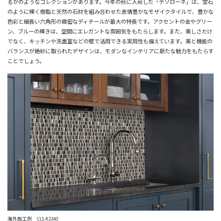
るかのようなコレクションがあります。
今年の秋に入荷した「テソローネ」は、宝石
のように輝く樹脂と天然の石材を組み合わせた表情豊かなモザイクタイルで、
豊かな
色彩と細長い六角形の緻密なディテールが最大の特長です。アクセントの金やグリー
ン、ブルーの輝きは、空間にエレガントな雰囲気をもたらします。また、美しさだけ
でなく、キッチンや洗面室などの壁で活用できる実用性も備えています。美と機能の
バランスが絶妙に取られたデザインは、モダンなインテリアに新たな魅力をもたらす
ことでしょう。
海外施工例 CLS-R2340