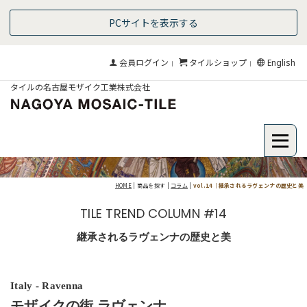
PCサイトを表示する
会員ログイン
タイルショップ
English
｜
｜
タイルの名古屋モザイク工業株式会社
HOME
| 商品を探す |
コラム
|
vol.14｜継承されるラヴェンナの歴史と美
TILE TREND COLUMN #14
継承されるラヴェンナの歴史と美
Italy - Ravenna
モザイクの街 ラヴェンナ