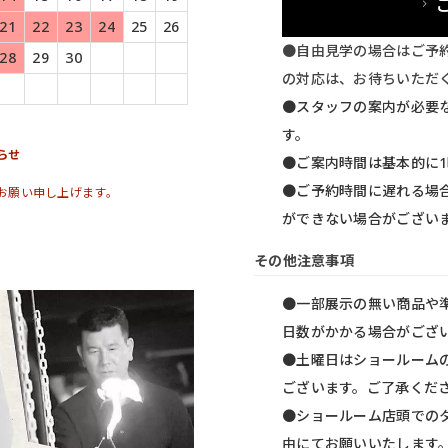
21
22
23
24
25
26
●自由見学の場合はご予
28
29
30
の対応は、お待ちいただ
●スタッフの案内が必要
す。
らせ
●ご案内時間は基本的に
●ご予約時間に遅れる場
お願い申し上げます。
ができない場合がござい
その他注意事項
●一部展示の無い商品や
日数がかかる場合がござ
●土曜日はショールーム
ございます。ご了承くだ
●ショールーム店頭での
由にてお願いいたします