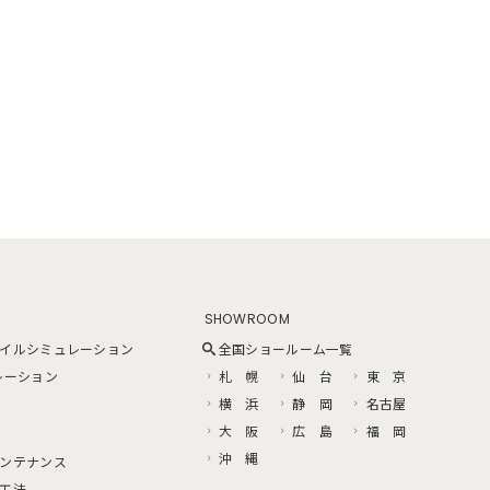
SHOWROOM
イルシミュレーション
全国ショールーム一覧
レーション
札 幌
仙 台
東 京
横 浜
静 岡
名古屋
大 阪
広 島
福 岡
沖 縄
ンテナンス
工法