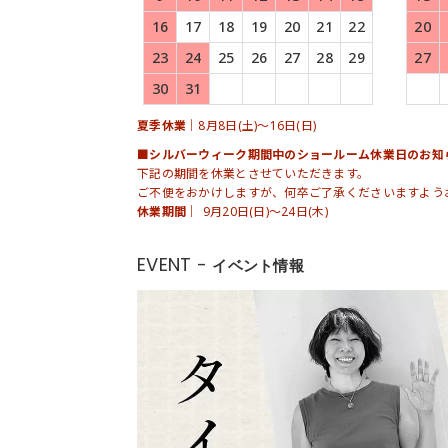
16
17
18
19
20
21
22
20
23
24
25
26
27
28
29
27
30
31
夏季休業｜
8月8日(土)～16日(日)
■シルバーウィーク期間中のショールーム休業日のお知
下記の期間を休業とさせていただきます。
ご不便をおかけしますが、何卒ご了承くださいますよう
休業期間｜
9月20日(日)～24日(木)
EVENT -
イベント情報