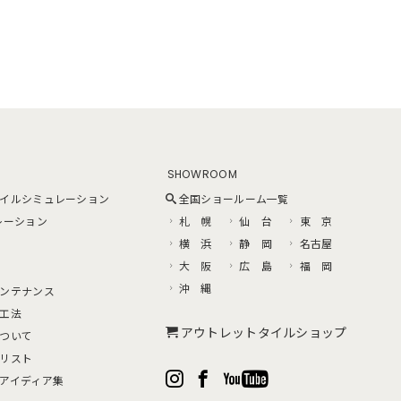
SHOWROOM
イルシミュレーション
全国ショールーム一覧
レーション
札 幌
仙 台
東 京
横 浜
静 岡
名古屋
大 阪
広 島
福 岡
沖 縄
ンテナンス
工法
アウトレットタイルショップ
ついて
リスト
アイディア集