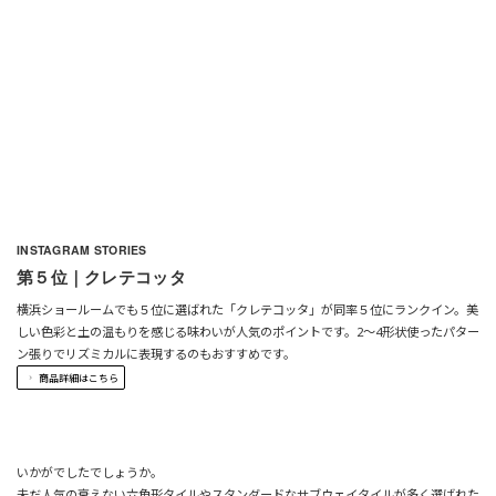
INSTAGRAM STORIES
第５位｜クレテコッタ
横浜ショールームでも５位に選ばれた「クレテコッタ」が同率５位にランクイン。美
しい色彩と土の温もりを感じる味わいが人気のポイントです。2〜4形状使ったパター
ン張りでリズミカルに表現するのもおすすめです。
商品詳細はこちら
いかがでしたでしょうか。
未だ人気の衰えない六角形タイルやスタンダードなサブウェイタイルが多く選ばれた