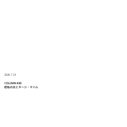
2026.7.23
COLUMN #43
琥珀の光とタージ・マハル