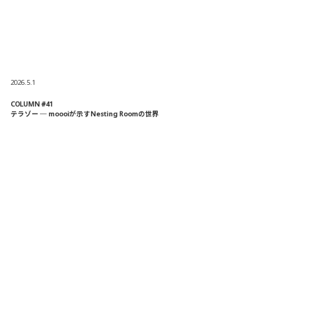
2026.5.1
COLUMN #41
テラゾー ─ moooiが示すNesting Roomの世界