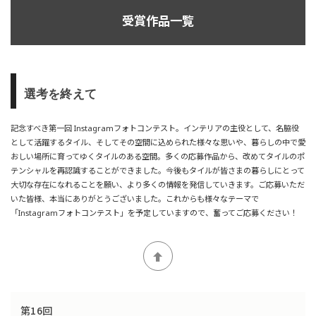
受賞作品一覧
選考を終えて
記念すべき第一回 Instagramフォトコンテスト。インテリアの主役として、名脇役
として活躍するタイル、そしてその空間に込められた様々な思いや、暮らしの中で愛
おしい場所に育ってゆくタイルのある空間。多くの応募作品から、改めてタイルのポ
テンシャルを再認識することができました。今後もタイルが皆さまの暮らしにとって
大切な存在になれることを願い、より多くの情報を発信していきます。ご応募いただ
いた皆様、本当にありがとうございました。これからも様々なテーマで
「Instagramフォトコンテスト」を予定していますので、奮ってご応募ください！
第16回