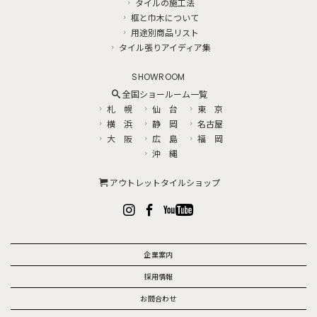
タイルの施工法
框と巾木について
用途別商品リスト
タイル張りアイディア集
SHOWROOM
全国ショールーム一覧
札 幌
仙 台
東 京
横 浜
静 岡
名古屋
大 阪
広 島
福 岡
沖 縄
アウトレットタイルショップ
企業案内
採用情報
お問合わせ