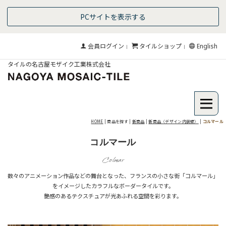
PCサイトを表示する
会員ログイン
タイルショップ
English
｜
｜
タイルの名古屋モザイク工業株式会社
HOME
| 商品を探す |
新商品
|
新商品〈デザイン内装壁〉
|
コルマール
コルマール
Colmar
数々のアニメーション作品などの舞台となった、フランスの小さな街「コルマール」
をイメージしたカラフルなボーダータイルです。
艶感のあるテクスチュアが光あふれる空間を彩ります。